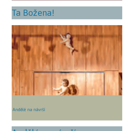
Ta Božena!
Andělé na návrší