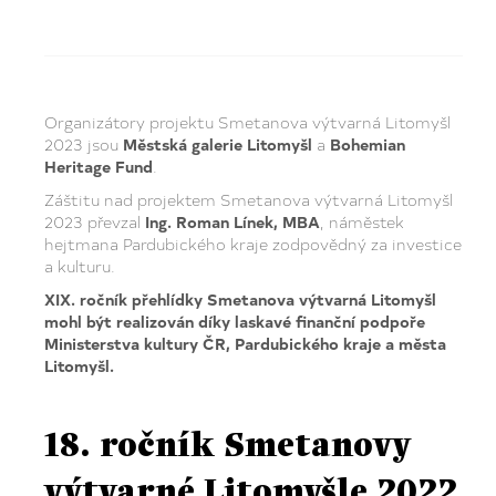
Organizátory projektu Smetanova výtvarná Litomyšl
2023 jsou
Městská galerie Litomyšl
a
Bohemian
Heritage Fund
.
Záštitu nad projektem Smetanova výtvarná Litomyšl
2023 převzal
Ing. Roman Línek, MBA
, náměstek
hejtmana Pardubického kraje zodpovědný za investice
a kulturu.
XIX. ročník přehlídky Smetanova výtvarná Litomyšl
mohl být realizován díky laskavé finanční podpoře
Ministerstva kultury ČR, Pardubického kraje a města
Litomyšl.
18. ročník Smetanovy
výtvarné Litomyšle 2022