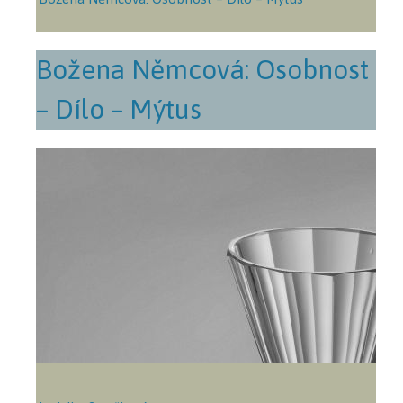
Božena Němcová: Osobnost
– Dílo – Mýtus