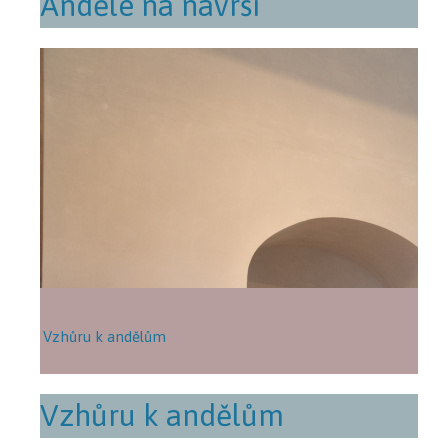
Andělé na návrší
Vzhůru k andělům
Vzhůru k andělům