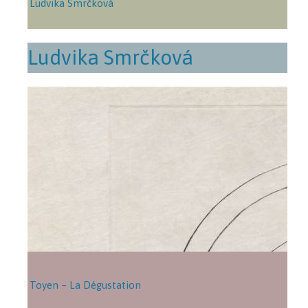
Ludvika Smrčková
Ludvika Smrčková
Toyen – La Dégustation