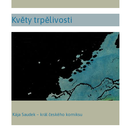
Květy trpělivosti
Kája Saudek – král českého komiksu