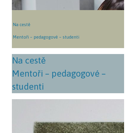
Na cestě
Mentoři – pedagogové – studenti
Na cestě
Mentoři – pedagogové –
studenti