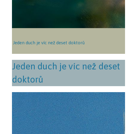
Jeden duch je víc než deset doktorů
Jeden duch je víc než deset
doktorů