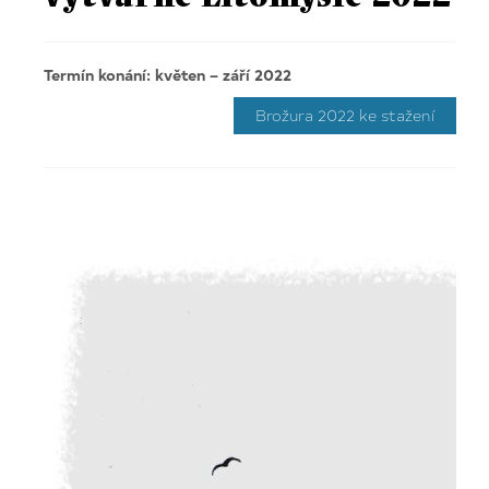
Termín konání: květen – září 2022
Brožura 2022 ke stažení