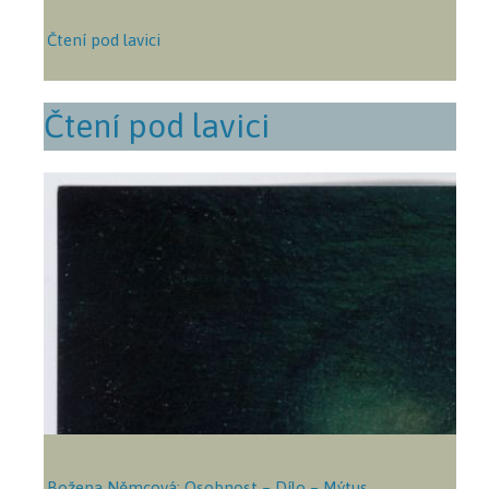
Čtení pod lavici
Čtení pod lavici
Božena Němcová: Osobnost – Dílo – Mýtus