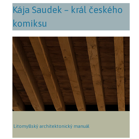
Kája Saudek – král českého
komiksu
Litomyšlský architektonický manuál