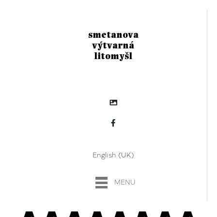
smetanova
výtvarná
litomyšl
English (UK)
MENU