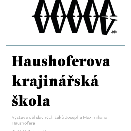
Haushoferova
krajinářská
škola
Výstava děl slavných žáků Josepha Maximiliana
Haushofera