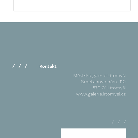
/ / / Kontakt
Městská galerie Litomyšl
Smetanovo nám. 110
570 01 Litomyšl
www.galerie.litomysl.cz
/ / /