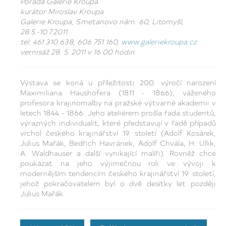
Pořádá Galerie Kroupa
kurátor Miroslav Kroupa
Galerie Kroupa, Smetanovo nám. 60, Litomyšl,
28.5.-10.7.2011
tel: 461 310 638, 606 751 160,
www.galeriekroupa.cz
vernisáž 28. 5. 2011 v 16.00 hodin
Výstava se koná u příležitosti 200. výročí narození
Maximiliana Haushofera (1811 - 1866), váženého
profesora krajinomalby na pražské výtvarné akademii v
letech 1844 - 1866. Jeho ateliérem prošla řada studentů,
výrazných individualit, které představují v řadě případů
vrchol českého krajinářství 19. století (Adolf Kosárek,
Julius Mařák, Bedřich Havránek, Adolf Chvála, H. Ullik,
A. Waldhauser a další vynikající malíři). Rovněž chce
poukázat na jeho výjimečnou roli ve vývoji k
modernějším tendencím českého krajinářství 19. století,
jehož pokračovatelem byl o dvě desítky let později
Julius Mařák.