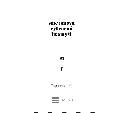
smetanova
výtvarná
litomyšl
English (UK)
MENU